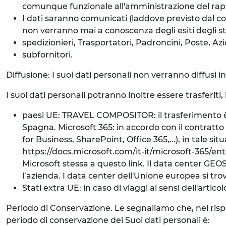
comunque funzionale all'amministrazione del rap
I dati saranno comunicati (laddove previsto dal co
non verranno mai a conoscenza degli esiti degli ste
spedizionieri, Trasportatori, Padroncini, Poste, Azi
subfornitori.
Diffusione: I suoi dati personali non verranno diffusi 
I suoi dati personali potranno inoltre essere trasferiti,
paesi UE: TRAVEL COMPOSITOR: il trasferimento è d
Spagna. Microsoft 365: in accordo con il contratto d
for Business, SharePoint, Office 365,...), in tale s
https://docs.microsoft.com/it-it/microsoft-365/
Microsoft stessa a questo link. Il data center GEOS
l’azienda. I data center dell'Unione europea si trov
Stati extra UE: in caso di viaggi ai sensi dell'artic
Periodo di Conservazione. Le segnaliamo che, nel rispetto
periodo di conservazione dei Suoi dati personali è: