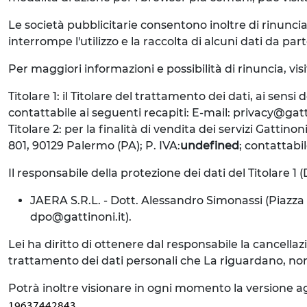
Le società pubblicitarie consentono inoltre di rinuncia
interrompe l'utilizzo e la raccolta di alcuni dati da parte
Per maggiori informazioni e possibilità di rinuncia, vis
Titolare 1: il Titolare del trattamento dei dati, ai sens
contattabile ai seguenti recapiti: E-mail: privacy@gat
Titolare 2: per la finalità di vendita dei servizi Gattin
801, 90129 Palermo (PA); P. IVA:
undefined
; contattabi
Il responsabile della protezione dei dati del Titolare 1 
JAERA S.R.L. - Dott. Alessandro Simonassi (Piazza D
dpo@gattinoni.it).
Lei ha diritto di ottenere dal responsabile la cancellazio
trattamento dei dati personali che La riguardano, nonché i
Potrà inoltre visionare in ogni momento la versione ag
.
19637442843