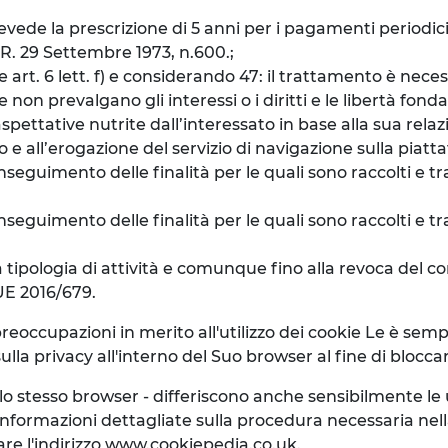
prevede la prescrizione di 5 anni per i pagamenti periodic
P.R. 29 Settembre 1973, n.600.;
e art. 6 lett. f) e considerando 47: il trattamento è nece
e non prevalgano gli interessi o i diritti e le libertà fo
spettative nutrite dall’interessato in base alla sua relazi
e all’erogazione del servizio di navigazione sulla piatt
seguimento delle finalità per le quali sono raccolti e tra
eguimento delle finalità per le quali sono raccolti e tra
a tipologia di attività e comunque fino alla revoca del con
 UE 2016/679.
preoccupazioni in merito all'utilizzo dei cookie Le è se
lla privacy all'interno del Suo browser al fine di blocca
llo stesso browser - differiscono anche sensibilmente l
nformazioni dettagliate sulla procedura necessaria nel
are l'indirizzo www.cookiepedia.co.uk.