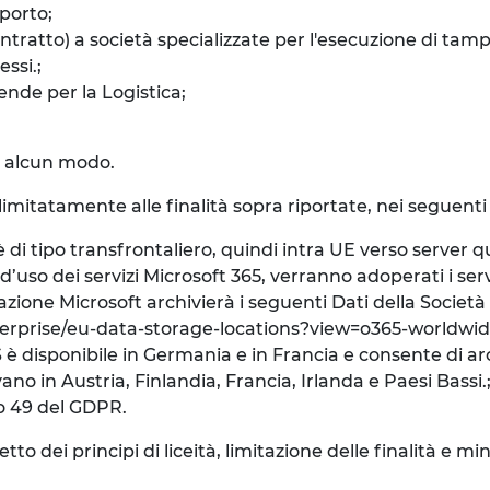
porto;
ntratto) a società specializzate per l'esecuzione di tam
ssi.;
ende per la Logistica;
in alcun modo.
 limitatamente alle finalità sopra riportate, nei seguenti 
i tipo transfrontaliero, quindi intra UE verso server q
’uso dei servizi Microsoft 365, verranno adoperati i serv
ituazione Microsoft archivierà i seguenti Dati della Societ
enterprise/eu-data-storage-locations?view=o365-worldwi
 è disponibile in Germania e in Francia e consente di arch
ano in Austria, Finlandia, Francia, Irlanda e Paesi Bassi.
olo 49 del GDPR.
 dei principi di liceità, limitazione delle finalità e mini