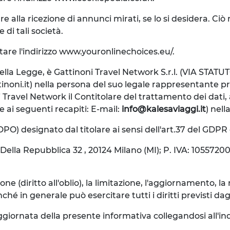
re alla ricezione di annunci mirati, se lo si desidera. C
 di tali società.
itare l'indirizzo www.youronlinechoices.eu/.
i della Legge, è Gattinoni Travel Network S.r.l. (VIA STATU
tinoni.it) nella persona del suo legale rappresentante 
oni Travel Network il Contitolare del trattamento dei dati,
le ai seguenti recapiti: E-mail:
info@kalesaviaggi.it
) nel
(DPO) designato dal titolare ai sensi dell'art.37 del GDPR 
ella Repubblica 32 , 20124 Milano (MI); P. IVA: 10557200
ne (diritto all'oblio), la limitazione, l'aggiornamento, la r
n generale può esercitare tutti i diritti previsti dagli ar
giornata della presente informativa collegandosi all'ind