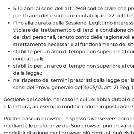
5-10 anni ai sensi dell’art. 2948 codice civile che 
per 10 anni delle scritture contabili; art. 22 del D.
Fino alla durata della Sessione. Legittimo interess
titolare del trattamento o di terzi, a condizione ch
dei dati personali, tenuto conto delle ragionevoli a
strettamente necessarie al funzionamento del sito 
stabilito per un arco di tempo non superiore al con
contrattuali;
stabilito per un arco di tempo non superiore al cons
dalla legge.;
nel rispetto dei termini prescritti dalla legge per l
sensi del Provv. generale del 15/05/13; art. 21 Reg.
Gestione dei cookie: nel caso in cui Lei abbia dubbi o 
e la lettura, ad esempio modificando le impostazioni su
Poiché ciascun browser - e spesso diverse versioni de
mediante le preferenze del Suo browser può trovare i
modalità di azione per i browser più comuni, può visit